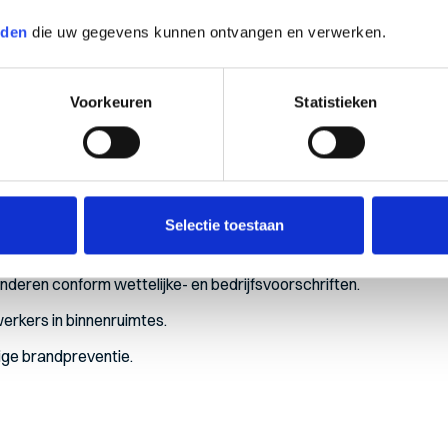
rden
die uw gegevens kunnen ontvangen en verwerken.
Voorkeuren
Statistieken
n een bedrijf met een platte organisatiestructuur.
an leeftijd en ervaring.
werkweek).
Selectie toestaan
k, Isolatiebedrijf.
anderen conform wettelijke- en bedrijfsvoorschriften.
erkers in binnenruimtes.
ige brandpreventie.