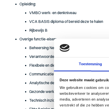
Opleiding:
VMBO werk- en denkniveau
VCA BASIS diploma of bereid deze te halen
Rijbewijs B
Overige functie-eisen:
Beheersing Nederlandse taal
Verantwoordelijkheidsgevoel
Toestemming
Flexibele en dienstverlenende houding
Communicatief vaardig
Deze website maakt gebruik
Analytische denkvermogen
We gebruiken cookies om cont
Gezonde werkmentaliteit
websiteverkeer te analyseren
media, adverteren en analys
Technisch inzicht
verstrekt of die ze hebben v