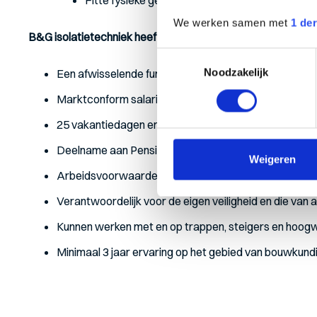
Fitte fysieke gesteldheid
We werken samen met
1 de
B&G isolatietechniek heeft te bieden
Toestemmingsselectie
Noodzakelijk
Een afwisselende functie in een informele werksfeer i
Marktconform salaris en 8% vakantiegeld, afhankelijk v
25 vakantiedagen en 13 ADV-dagen (o.b.v.40-urige 
Deelname aan Pensioenfonds PMT.
Weigeren
Arbeidsvoorwaarden volgens de CAO Metaal & Technie
Verantwoordelijk voor de eigen veiligheid en die van 
Kunnen werken met en op trappen, steigers en hoogw
Minimaal 3 jaar ervaring op het gebied van bouwkund