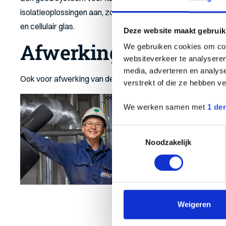
isolatieoplossingen aan, zoals toepassing van PIR- en 
en cellulair glas.
Deze website maakt gebruik
Afwerking
We gebruiken cookies om cont
websiteverkeer te analyseren
media, adverteren en analys
Ook voor afwerking van de isolatie kunt u bij ons terecht, z
verstrekt of die ze hebben v
We werken samen met
1 de
Toestemmingsselectie
Noodzakelijk
Weigeren