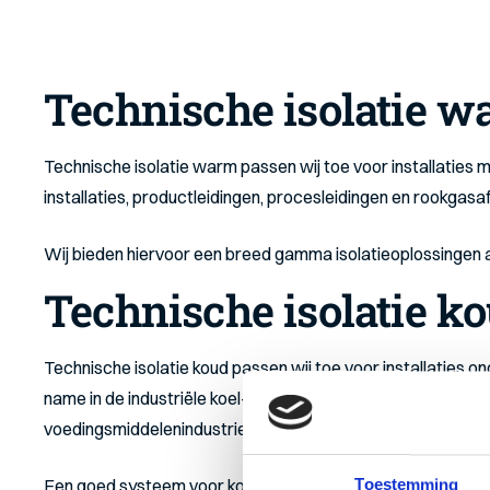
Technische isolatie 
Technische isolatie warm passen wij toe voor installaties
installaties, productleidingen, procesleidingen en rookgasa
Wij bieden hiervoor een breed gamma isolatieoplossingen a
Technische isolatie k
Technische isolatie koud passen wij toe voor installaties on
name in de industriële koel-/vriessystemen hebben wij onze 
voedingsmiddelenindustrie.
Een goed systeem voor koude isolatie hangt niet alleen af
Toestemming