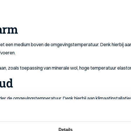
warm
 met een medium boven de omgevingstemperatuur. Denk hierbij aa
fvoeren.
an, zoals toepassing van minerale wol, hoge temperatuur elastom
oud
der de omgevingstemperatuur. Denk hierbij aan klimaatinstallaties,
sporen verdiend en zijn wij dagelijks aan het werk bij logistieke 
 van de isolatie, maar ook het vakkundig dampdicht afwerken met 
Details