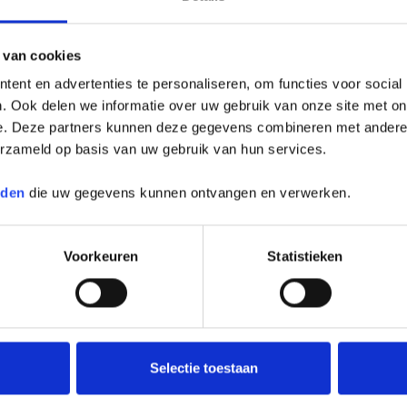
Phenolsystemen, voorzien van sponningen of in meerdere lagen
 van cookies
ent en advertenties te personaliseren, om functies voor social
. Ook delen we informatie over uw gebruik van onze site met on
e. Deze partners kunnen deze gegevens combineren met andere i
oals aluminium of roestvast staal beplating, PVC-mantels, etc.
erzameld op basis van uw gebruik van hun services.
rden
die uw gegevens kunnen ontvangen en verwerken.
Voorkeuren
Statistieken
Selectie toestaan