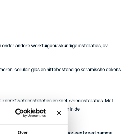
n onder andere werktuigbouwkundige installaties, cv-
eren, cellulair glas en hittebestendige keramische dekens.
 (drink)waterinstallaties en koel-/vriesinstallaties. Met
centrums met koel-/vriesruimtes en in de
folies en sealers. Wij bieden hiervoor een breed gamma
Over