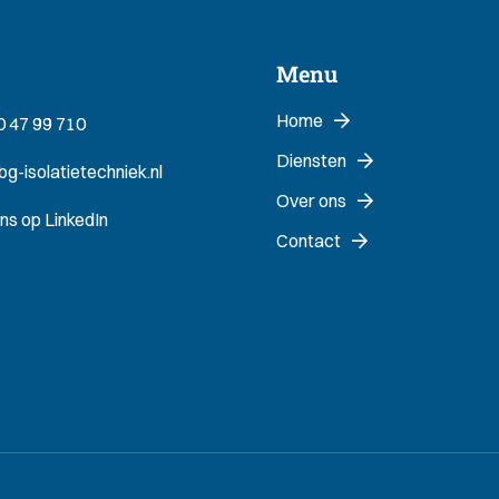
Menu
Home
0 47 99 710
Diensten
g-isolatietechniek.nl
Over ons
ns op LinkedIn
Contact