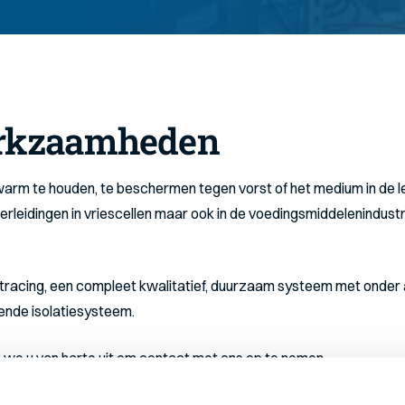
rkzaamheden
rm te houden, te beschermen tegen vorst of het medium in de lei
rleidingen in vriescellen maar ook in de voedingsmiddelenindustr
 tracing, een compleet kwalitatief, duurzaam systeem met onder 
ende isolatiesysteem.
 we u van harte uit om contact met ons op te nemen.